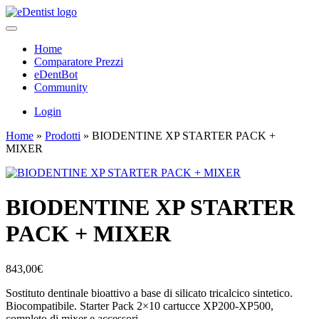
Home
Comparatore Prezzi
eDentBot
Community
Login
Home
»
Prodotti
»
BIODENTINE XP STARTER PACK +
MIXER
BIODENTINE XP STARTER
PACK + MIXER
843,00
€
Sostituto dentinale bioattivo a base di silicato tricalcico sintetico.
Biocompatibile. Starter Pack 2×10 cartucce XP200-XP500,
completo di mixer e accessori.