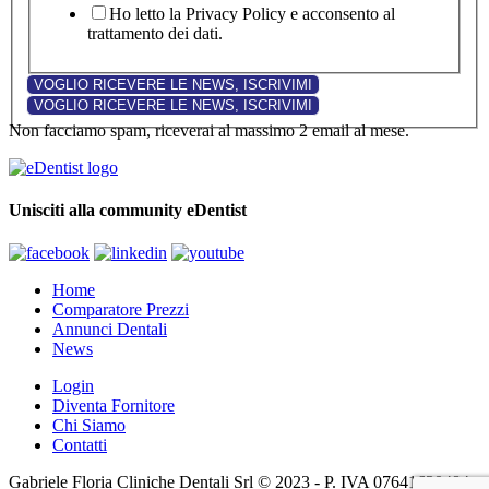
Ho letto la Privacy Policy e acconsento al
trattamento dei dati.
Non facciamo spam, riceverai al massimo 2 email al mese.
Unisciti alla community eDentist
Home
Comparatore Prezzi
Annunci Dentali
News
Login
Diventa Fornitore
Chi Siamo
Contatti
Gabriele Floria Cliniche Dentali Srl © 2023 - P. IVA 07641630484 -