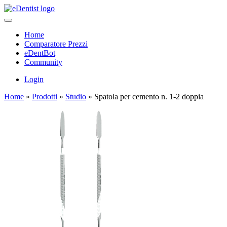
Home
Comparatore Prezzi
eDentBot
Community
Login
Home
»
Prodotti
»
Studio
»
Spatola per cemento n. 1-2 doppia