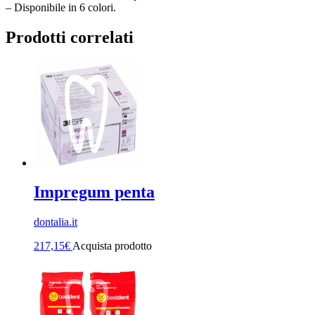
– Disponibile in 6 colori.
Prodotti correlati
Impregum penta
dontalia.it
217,15
€
Acquista prodotto