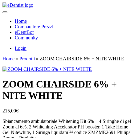
Home
Comparatore Prezzi
eDentBot
Community
Login
Home
»
Prodotti
»
ZOOM CHAIRSIDE 6% + NITE WHITE
ZOOM CHAIRSIDE 6% +
NITE WHITE
215,00
€
Sbiancamento ambulatoriale Whitening Kit 6% – 4 Siringhe di gel
Zoom al 6%, 2 Whitening Accelerator PH booster, 1 Take Home
Gel Nitewhite, 1 Siringa liquidam™ codice ZMZME2691 Philips
Zoom – Prodotto