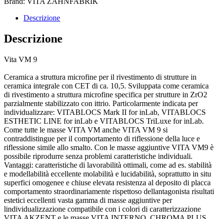
Brand: VITA ZAHNFABRIK
Descrizione
Descrizione
Vita VM 9
Ceramica a struttura microfine per il rivestimento di strutture in
ceramica integrale con CET di ca. 10,5. Sviluppata come ceramica
di rivestimento a struttura microfine specifica per strutture in ZrO2
parzialmente stabilizzato con ittrio. Particolarmente indicata per
individualizzare: VITABLOCS Mark II for inLab, VITABLOCS
ESTHETIC LINE for inLab e VITABLOCS TriLuxe for inLab.
Come tutte le masse VITA VM anche VITA VM 9 si
contraddistingue per il comportamento di riflessione della luce e
riflessione simile allo smalto. Con le masse aggiuntive VITA VM9 è
possibile riprodurre senza problemi caratteristiche individuali.
Vantaggi: caratteristiche di lavorabilità ottimali, come ad es. stabilità
e modellabilità eccellente molabilità e lucidabilità, soprattutto in situ
superfici omogenee e chiuse elevata resistenza al deposito di placca
comportamento straordinariamente rispettoso dellantagonista risultati
estetici eccellenti vasta gamma di masse aggiuntive per
lindividualizzazione compatibile con i colori di caratterizzazione
VITA AKZENT e le masse VITA INTERNO. CHROMA PLUS