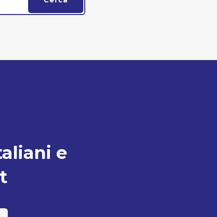
taliani e
t