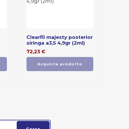
clearfil majesty posterior
siringa a3,5 4,9gr (2ml)
72,23
€
Acquista prodotto
Cerca