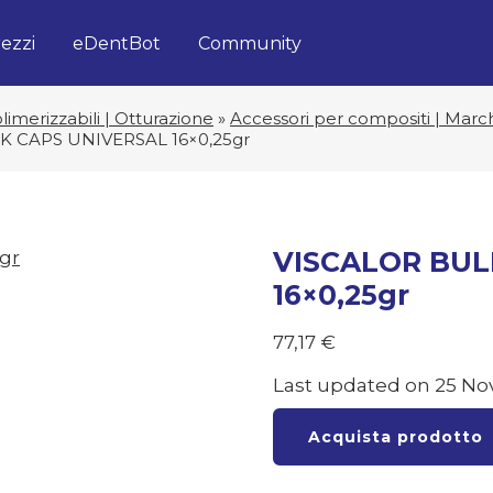
ezzi
eDentBot
Community
imerizzabili | Otturazione
»
Accessori per compositi | Marc
K CAPS UNIVERSAL 16×0,25gr
VISCALOR BUL
16×0,25gr
77,17
€
Last updated on 25 No
Acquista prodotto