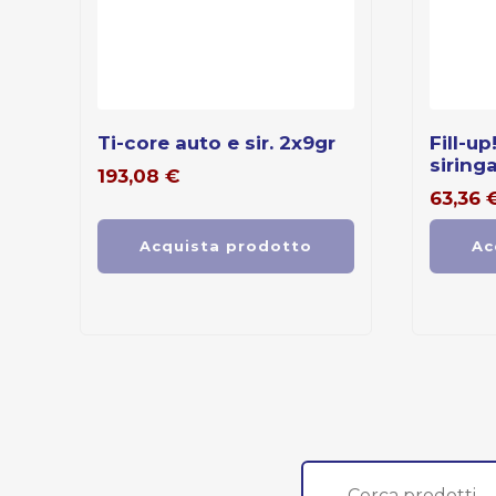
ti-core auto e sir. 2x9gr
fill-up! coltene ricambio
siring
193,08
€
63,36
Acquista prodotto
Ac
Cerca: