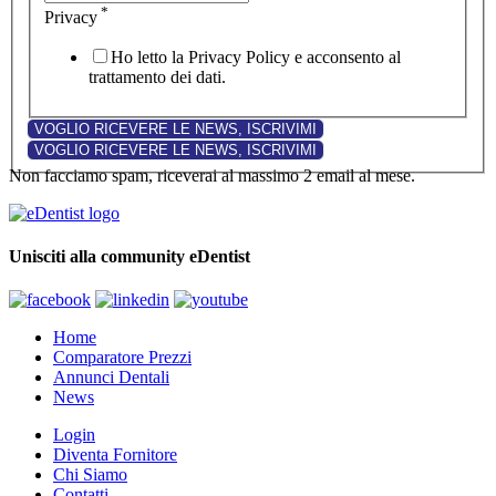
*
Privacy
Ho letto la Privacy Policy e acconsento al
trattamento dei dati.
Non facciamo spam, riceverai al massimo 2 email al mese.
Unisciti alla community eDentist
Home
Comparatore Prezzi
Annunci Dentali
News
Login
Diventa Fornitore
Chi Siamo
Contatti