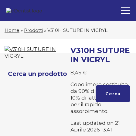
Home
»
Prodotti
»
V310H SUTURE IN VICRYL
V310H SUTURE
IN VICRYL
8,45
€
Cerca un prodotto
Copolimero costituito
da 90% di glicolide e
Cerca
10% di lattide, trattato
per il rapido
assorbimento.
Last updated on 21
Aprile 2026 13:41