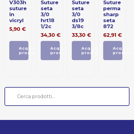
v303h
suture
suture
suture
suture
seta
seta
perma
in
3/0
3/0
sharp
vicryl
hrt18
ds19
seta
1/2c
3/8c
872
5,90
€
34,30
€
33,30
€
62,91
€
Acquista
Acquista
Acquista
Acquist
prodotto
prodotto
prodotto
prodott
Cerca: