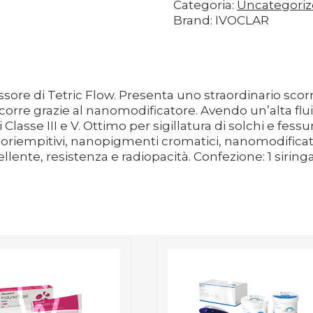
Categoria:
Uncategori
Brand: IVOCLAR
ore di Tetric Flow. Presenta uno straordinario scor
rre grazie al nanomodificatore. Avendo un’alta fluid
 di Classe III e V. Ottimo per sigillatura di solchi e f
noriempitivi, nanopigmenti cromatici, nanomodificato
ellente, resistenza e radiopacità. Confezione: 1 siri