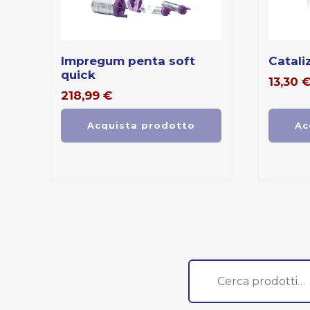
impregum penta soft
catal
quick
13,30
218,99
€
Acquista prodotto
Ac
Cerca: