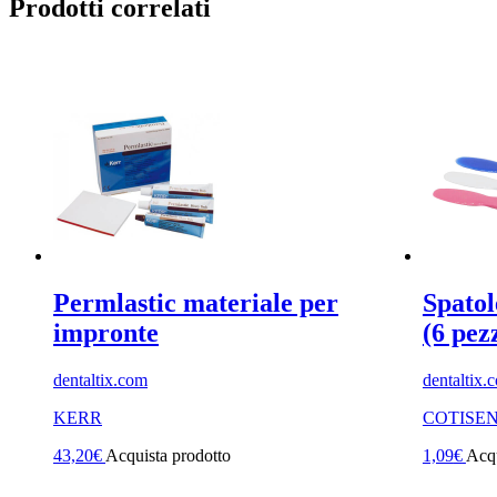
Prodotti correlati
Permlastic materiale per
Spatol
impronte
(6 pez
dentaltix.com
dentaltix.
KERR
COTISE
43,20
€
Acquista prodotto
1,09
€
Acqu