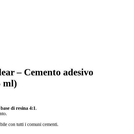
ear – Cemento adesivo
 ml)
base di resina 4:1
.
nto.
ile con tutti i comuni cementi.