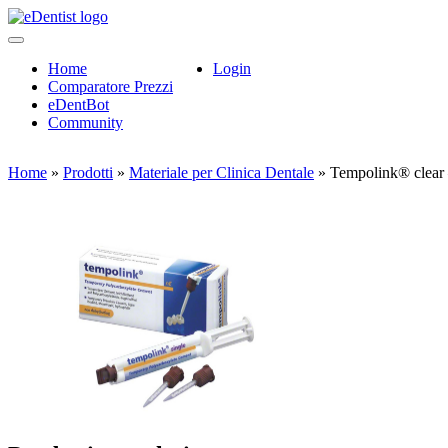
Home
Login
Comparatore Prezzi
eDentBot
Community
Home
»
Prodotti
»
Materiale per Clinica Dentale
»
Tempolink® clear 