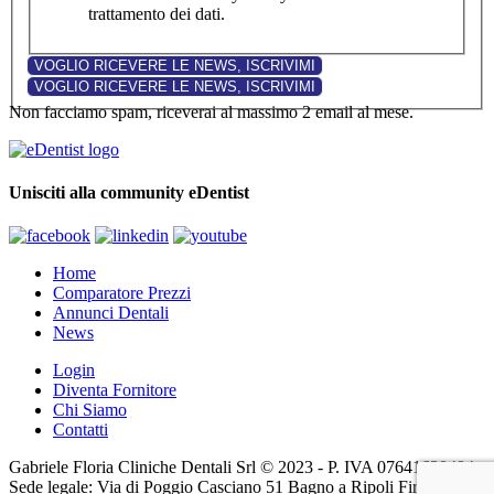
trattamento dei dati.
Non facciamo spam, riceverai al massimo 2 email al mese.
Unisciti alla community eDentist
Home
Comparatore Prezzi
Annunci Dentali
News
Login
Diventa Fornitore
Chi Siamo
Contatti
Gabriele Floria Cliniche Dentali Srl © 2023 - P. IVA 07641630484 -
Sede legale: Via di Poggio Casciano 51 Bagno a Ripoli Firenze (FI)