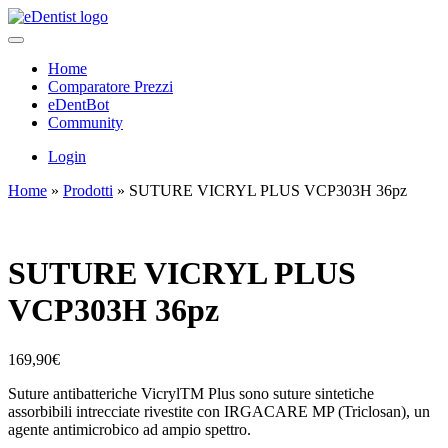
Home
Comparatore Prezzi
eDentBot
Community
Login
Home
»
Prodotti
»
SUTURE VICRYL PLUS VCP303H 36pz
SUTURE VICRYL PLUS
VCP303H 36pz
169,90
€
Suture antibatteriche VicrylTM Plus sono suture sintetiche
assorbibili intrecciate rivestite con IRGACARE MP (Triclosan), un
agente antimicrobico ad ampio spettro.