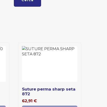
Cerca
suture perma sharp seta
872
62,91
€