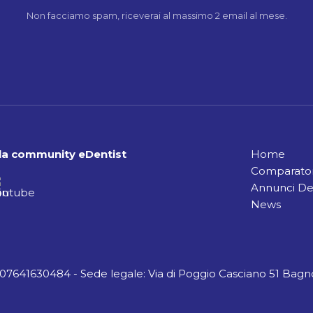
Non facciamo spam, riceverai al massimo 2 email al mese.
alla community eDentist
Home
Comparator
Annunci De
News
A 07641630484 - Sede legale: Via di Poggio Casciano 51 Bagno