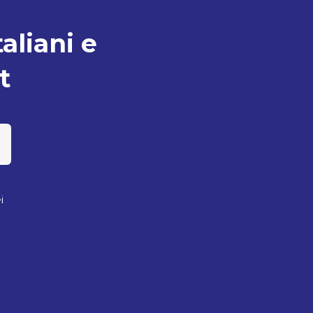
taliani e
t
i