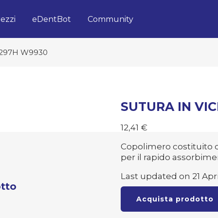
ezzi
eDentBot
Community
I297H W9930
SUTURA IN VI
12,41
€
Copolimero costituito da
per il rapido assorbime
Last updated on 21 Apri
tto
Acquista prodotto