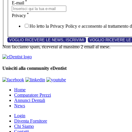
*
E-mail
*
Privacy
Ho letto la Privacy Policy e acconsento al trattamento de
Non facciamo spam, riceverai al massimo 2 email al mese.
Unisciti alla community eDentist
Home
Comparatore Prezzi
Annunci Dentali
News
Login
Diventa Fornitore
Chi Siamo
Contatti