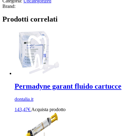
Categoria:
Uncategorized
Brand:
Prodotti correlati
Permadyne garant fluido cartucce
dontalia.it
143,47
€
Acquista prodotto