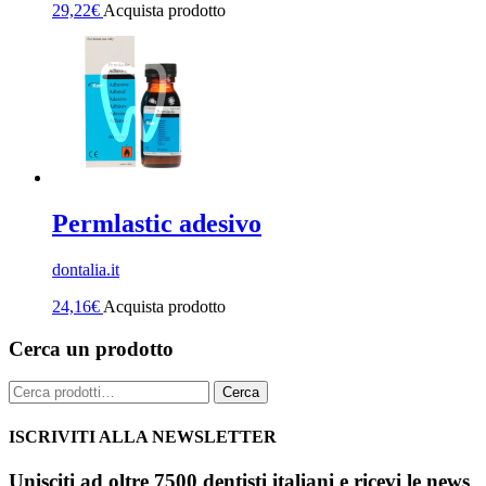
29,22
€
Acquista prodotto
Permlastic adesivo
dontalia.it
24,16
€
Acquista prodotto
Cerca un prodotto
Cerca:
Cerca
ISCRIVITI ALLA NEWSLETTER
Unisciti ad oltre 7500 dentisti italiani e ricevi le news