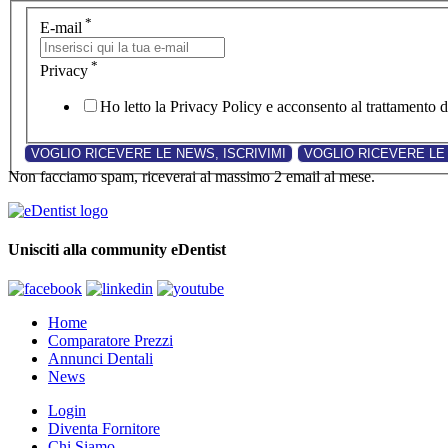
*
E-mail
*
Privacy
Ho letto la Privacy Policy e acconsento al trattamento de
Non facciamo spam, riceverai al massimo 2 email al mese.
Unisciti alla community eDentist
Home
Comparatore Prezzi
Annunci Dentali
News
Login
Diventa Fornitore
Chi Siamo