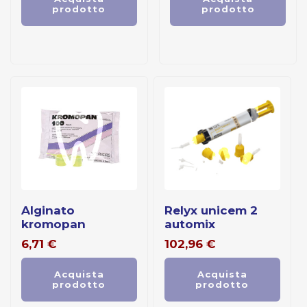
prodotto
prodotto
alginato
relyx unicem 2
kromopan
automix
6,71
€
102,96
€
Acquista
Acquista
prodotto
prodotto