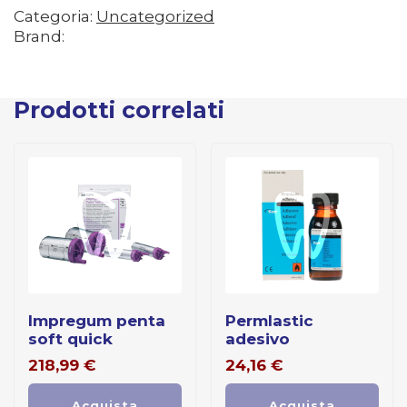
Categoria:
Uncategorized
Brand:
Prodotti correlati
impregum penta
permlastic
soft quick
adesivo
218,99
€
24,16
€
Acquista
Acquista