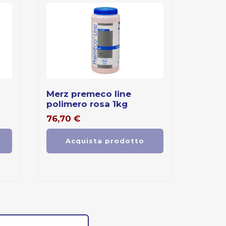
merz premeco line
polimero rosa 1kg
76,70
€
Acquista prodotto