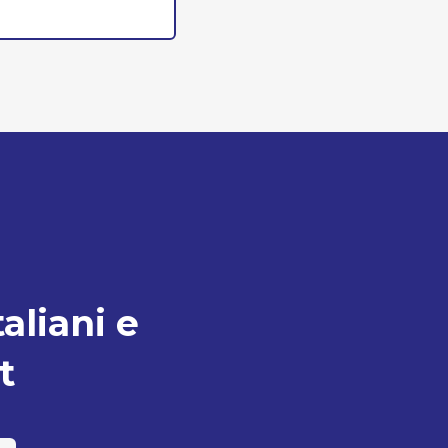
taliani e
t