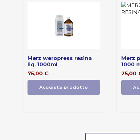
merz weropress resina
merz promolux resina liq.
liq. 1000ml
1000 m
75,00
€
25,00
Acquista prodotto
Ac
Cerca: