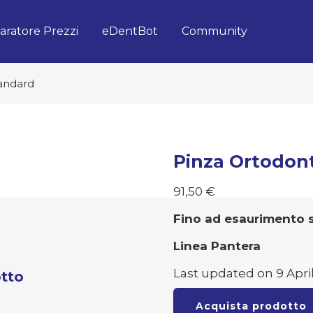
ratore Prezzi
eDentBot
Community
tandard
Pinza Ortodon
91,50
€
Fino ad esaurimento 
Linea Pantera
Last updated on 9 April
tto
Acquista prodotto