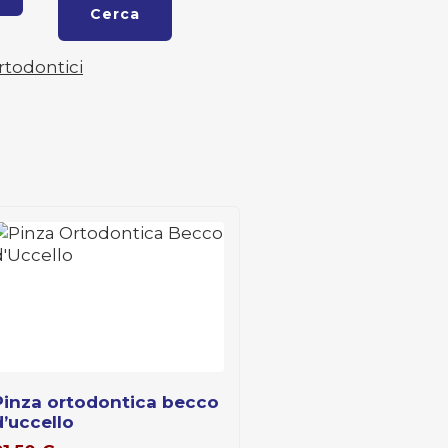
Cerca
rtodontici
ca becco
d’uccello