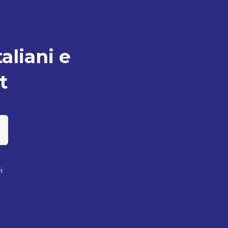
taliani e
t
i