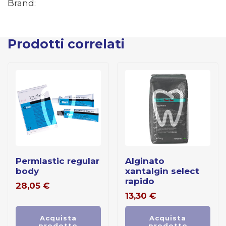
Brand:
Prodotti correlati
permlastic regular
alginato
body
xantalgin select
rapido
28,05
€
13,30
€
Acquista
Acquista
prodotto
prodotto