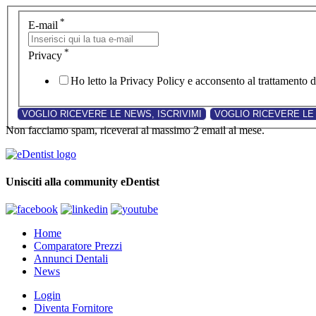
*
E-mail
*
Privacy
Ho letto la Privacy Policy e acconsento al trattamento de
Non facciamo spam, riceverai al massimo 2 email al mese.
Unisciti alla community eDentist
Home
Comparatore Prezzi
Annunci Dentali
News
Login
Diventa Fornitore