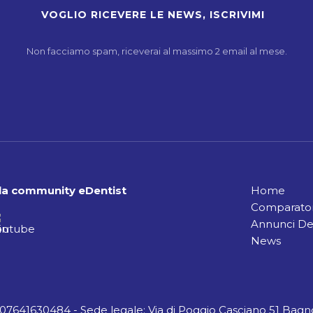
Non facciamo spam, riceverai al massimo 2 email al mese.
alla community eDentist
Home
Comparator
Annunci De
News
A 07641630484 - Sede legale: Via di Poggio Casciano 51 Bagno