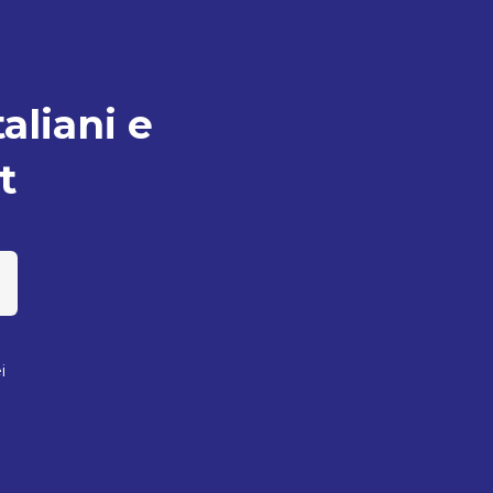
taliani e
t
i