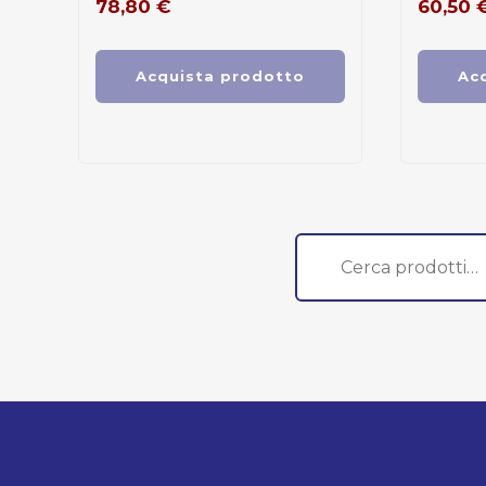
78,80
€
60,50
Acquista prodotto
Ac
Cerca: