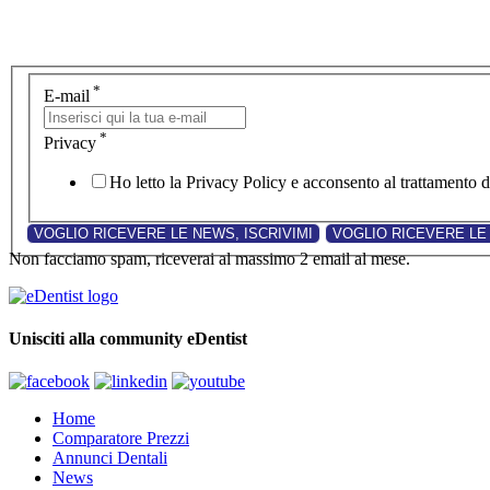
*
E-mail
*
Privacy
Ho letto la Privacy Policy e acconsento al trattamento de
Non facciamo spam, riceverai al massimo 2 email al mese.
Unisciti alla community eDentist
Home
Comparatore Prezzi
Annunci Dentali
News