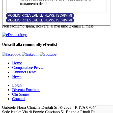
trattamento dei dati.
Non facciamo spam, riceverai al massimo 2 email al mese.
Unisciti alla community eDentist
Home
Comparatore Prezzi
Annunci Dentali
News
Login
Diventa Fornitore
Chi Siamo
Contatti
Gabriele Floria Cliniche Dentali Srl © 2023 - P. IVA 07641630484 -
Sede legale: Via di Poggio Casciano 51 Bagno a Ripoli Firenze (FI)