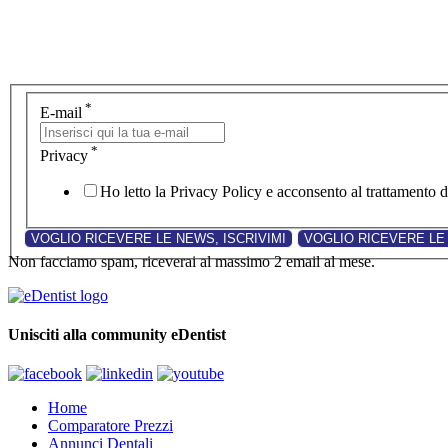
*
E-mail
*
Privacy
Ho letto la Privacy Policy e acconsento al trattamento de
Non facciamo spam, riceverai al massimo 2 email al mese.
Unisciti alla community eDentist
Home
Comparatore Prezzi
Annunci Dentali