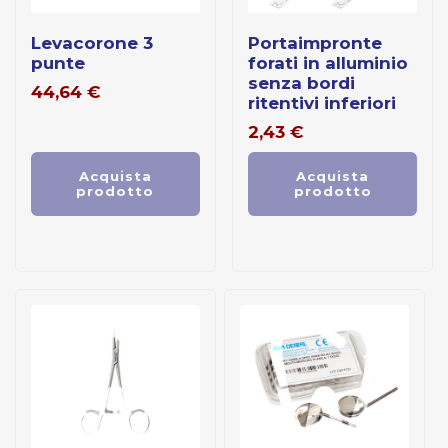
levacorone 3
portaimpronte
punte
forati in alluminio
senza bordi
44,64
€
ritentivi inferiori
2,43
€
Acquista
Acquista
prodotto
prodotto