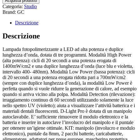
Acquista prodotto
Categoria:
Studio
Brand: GC
Descrizione
Descrizione
Lampada fotopolimerizzante a LED ad alta potenza e duplice
lunghezza d’onda, dotata di tre programmi. Modalità High Power
(alta potenza): cicli di 20 secondi a una potenza erogata di
1400mW/cm2 e una duplice lunghezza d’onda (luce blu e violetta,
intervallo 400- 480nm). Modalità Low Power (bassa potenza): cicli
di 20 secondi a una potenza erogata ridotta pari a 700mW/cm2
(sempre con duplice lunghezza d’onda), la modalità Low Power è
perfetta quando si vuole ridurre la generazione di calore, ad esempio
quando si arriva vicino alla polpa. Modalità Detection (rilevazione):
irraggiamento continuo di 60 secondi utilizzando solamente la luce
nello spettro UV (violetto); aiuta a visualizzare l’attività batterica e i
materiali dentali fluorescenti. D-Light Pro è dotata di un manipolo
autoclavabile. E’ sufficiente rimuovere il modulo elettronico e la
batteria e inserire in autoclave l’involucro del manipolo e il puntale
per ottenere un’igiene ottimale. KIT: manipolo (involucro e modulo
elettronico), puntale da 8mm, 2 pacchi batterie, caricabatterie,
alimentatore, adattatori per prese europee, mascherina protettiva