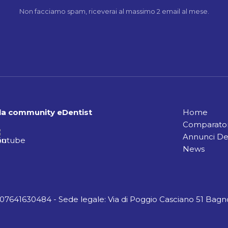
Non facciamo spam, riceverai al massimo 2 email al mese.
alla community eDentist
Home
Comparator
Annunci De
News
A 07641630484 - Sede legale: Via di Poggio Casciano 51 Bagno