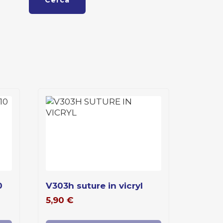
Cerca
v303h suture in vicryl
5,90
€