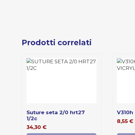
Prodotti correlati
suture seta 2/0 hrt27
v310h
1/2c
8,55
€
34,30
€