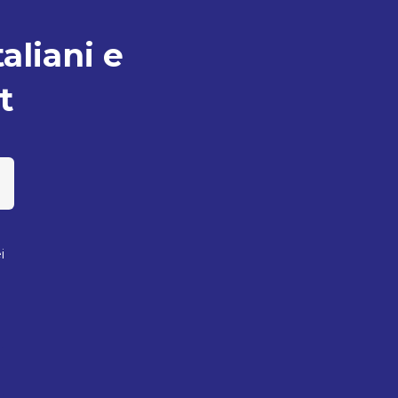
taliani e
t
i