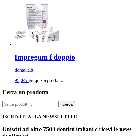
Impregum f doppio
dontalia.it
95,04
€
Acquista prodotto
Cerca un prodotto
Cerca:
Cerca
ISCRIVITI ALLA NEWSLETTER
Unisciti ad oltre 7500 dentisti italiani e ricevi le news
di eDentist