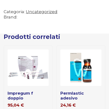
Categoria:
Uncategorized
Brand:
Prodotti correlati
impregum f
permlastic
doppio
adesivo
95,04
€
24,16
€