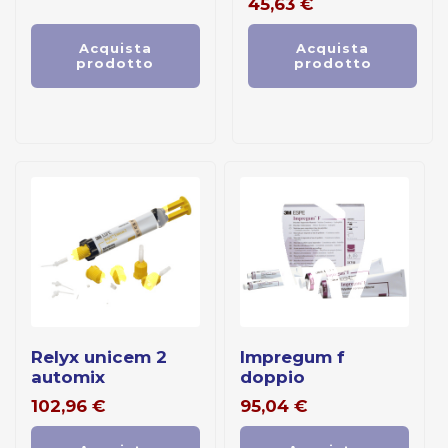
45,63
€
Acquista
Acquista
prodotto
prodotto
relyx unicem 2
impregum f
automix
doppio
102,96
€
95,04
€