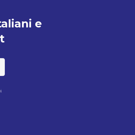
taliani e
t
i