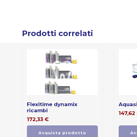
Prodotti correlati
flexitime dynamix
aquas
ricambi
147,62
172,33
€
Acquista prodotto
Ac