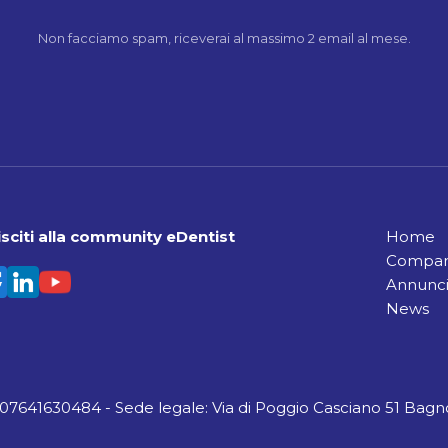
Non facciamo spam, riceverai al massimo 2 email al mese.
sciti alla community eDentist
Home
Compara
Annunci
News
A 07641630484 - Sede legale: Via di Poggio Casciano 51 Bagno