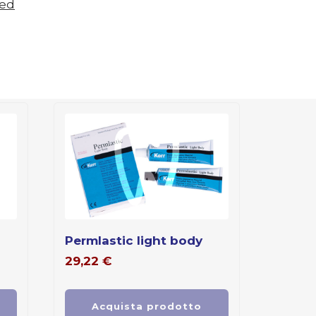
zed
permlastic light body
29,22
€
Acquista prodotto