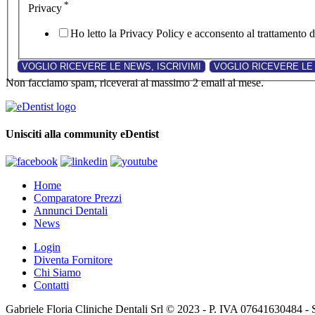
*
Privacy
Ho letto la Privacy Policy e acconsento al trattamento de
Non facciamo spam, riceverai al massimo 2 email al mese.
Unisciti alla community eDentist
Home
Comparatore Prezzi
Annunci Dentali
News
Login
Diventa Fornitore
Chi Siamo
Contatti
Gabriele Floria Cliniche Dentali Srl © 2023 - P. IVA 07641630484 - 