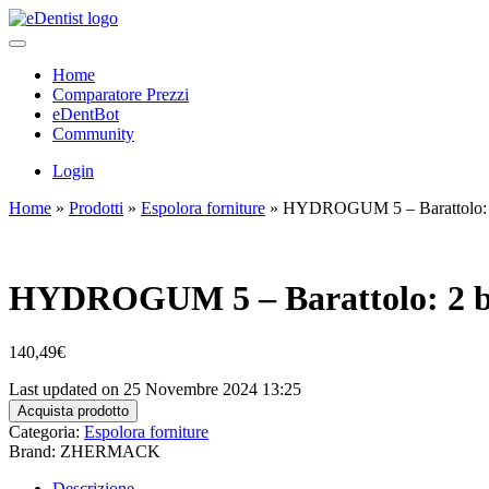
Home
Comparatore Prezzi
eDentBot
Community
Login
Home
»
Prodotti
»
Espolora forniture
»
HYDROGUM 5 – Barattolo: 2 b
HYDROGUM 5 – Barattolo: 2 bust
140,49
€
Last updated on 25 Novembre 2024 13:25
Acquista prodotto
Categoria:
Espolora forniture
Brand: ZHERMACK
Descrizione