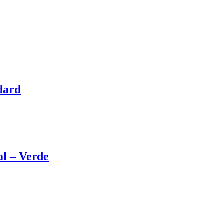
dard
l – Verde