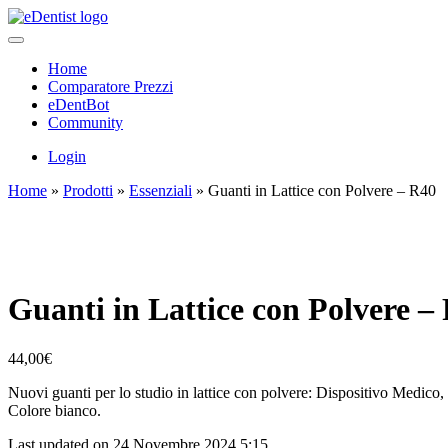
Home
Comparatore Prezzi
eDentBot
Community
Login
Home
»
Prodotti
»
Essenziali
»
Guanti in Lattice con Polvere – R40
Guanti in Lattice con Polvere –
44,00
€
Nuovi guanti per lo studio in lattice con polvere: Dispositivo Medico, 
Colore bianco.
Last updated on 24 Novembre 2024 5:15