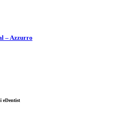
al – Azzurro
di eDentist