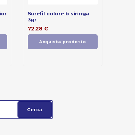
surefil colore b siringa
3gr
72,28
€
Acquista prodotto
Cerca