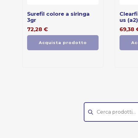
surefil colore a siringa
clearfil photo posterior
3gr
us (a2)
72,28
€
69,38
Acquista prodotto
Ac
Cerca: