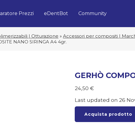
ratore Prezzi
eDentBot
Community
imerizzabili | Otturazione
»
Accessori per compositi | Marc
ITE NANO SIRINGA A4 4gr.
GERHÒ COMPOS
24,50
€
Last updated on 26 No
Acquista prodotto