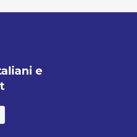
taliani e
t