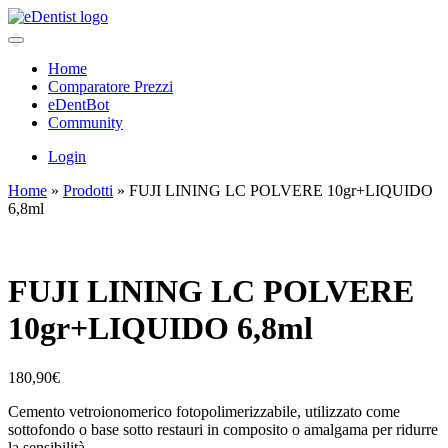
Home
Comparatore Prezzi
eDentBot
Community
Login
Home
»
Prodotti
»
FUJI LINING LC POLVERE 10gr+LIQUIDO
6,8ml
FUJI LINING LC POLVERE
10gr+LIQUIDO 6,8ml
180,90
€
Cemento vetroionomerico fotopolimerizzabile, utilizzato come
sottofondo o base sotto restauri in composito o amalgama per ridurre
la sensibilità.