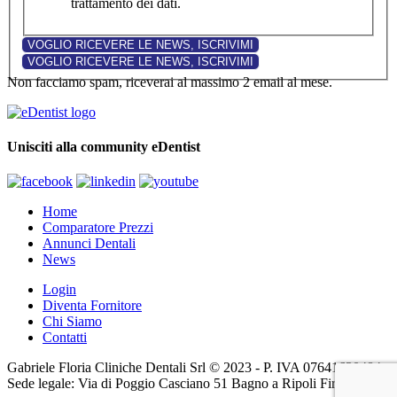
trattamento dei dati.
Non facciamo spam, riceverai al massimo 2 email al mese.
Unisciti alla community eDentist
Home
Comparatore Prezzi
Annunci Dentali
News
Login
Diventa Fornitore
Chi Siamo
Contatti
Gabriele Floria Cliniche Dentali Srl © 2023 - P. IVA 07641630484 -
Sede legale: Via di Poggio Casciano 51 Bagno a Ripoli Firenze (FI)