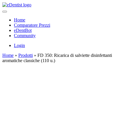
Home
Comparatore Prezzi
eDentBot
Community
Login
Home
»
Prodotti
»
FD 350: Ricarica di salviette disinfettanti
aromatiche classiche (110 u.)