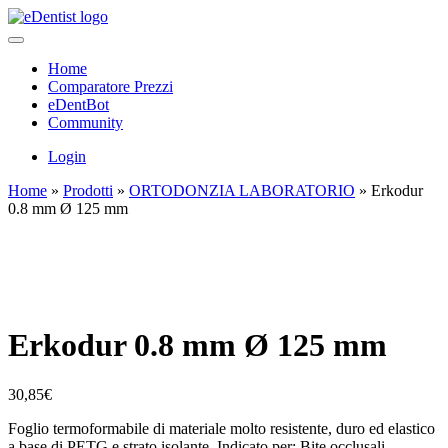
Home
Comparatore Prezzi
eDentBot
Community
Login
Home
»
Prodotti
»
ORTODONZIA LABORATORIO
»
Erkodur
0.8 mm Ø 125 mm
Erkodur 0.8 mm Ø 125 mm
30,85
€
Foglio termoformabile di materiale molto resistente, duro ed elastico
a base di PETG e strato isolante. Indicato per: Bite occlusali,