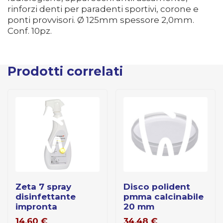
rinforzi denti per paradenti sportivi, corone e
ponti provvisori. Ø 125mm spessore 2,0mm.
Conf. 10pz.
Prodotti correlati
zeta 7 spray
disco polident
disinfettante
pmma calcinabile
impronta
20 mm
14,60
€
34,48
€