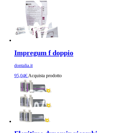
Impregum f doppio
dontalia.it
95,04
€
Acquista prodotto