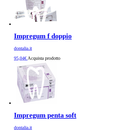
Impregum f doppio
dontalia.it
95,04
€
Acquista prodotto
Impregum penta soft
dontalia.it