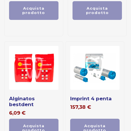
Acquista
Acquista
prodotto
prodotto
alginatos
imprint 4 penta
bestdent
157,38
€
6,09
€
Acquista
Acquista
prodotto
prodotto