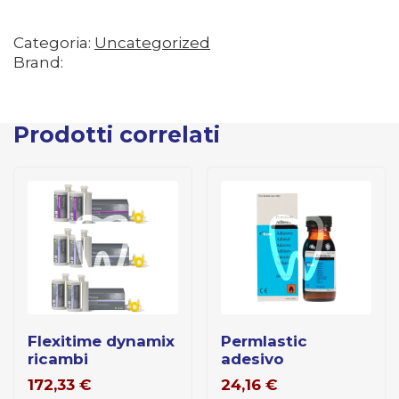
Categoria:
Uncategorized
Brand:
Prodotti correlati
flexitime dynamix
permlastic
ricambi
adesivo
172,33
€
24,16
€