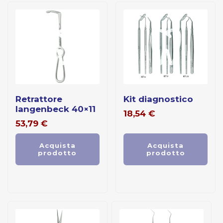
retrattore
kit diagnostico
langenbeck 40×11
18,54
€
53,79
€
Acquista
Acquista
prodotto
prodotto