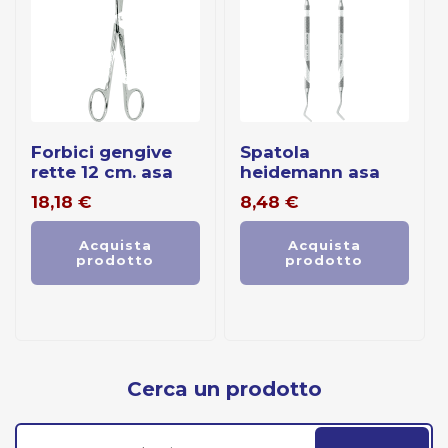
forbici gengive
spatola
rette 12 cm. asa
heidemann asa
18,18
€
8,48
€
Acquista
Acquista
prodotto
prodotto
Cerca un prodotto
Cerca: