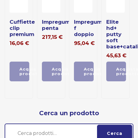
cuffiette
impregum
impregum
elite
clip
penta
f
hd+
premium
doppio
putty
217,15
€
soft
16,06
€
95,04
€
base+catal
45,63
€
Acquista
Acquista
Acquista
Acquist
prodotto
prodotto
prodotto
prodott
Cerca un prodotto
Cerca:
Cerca