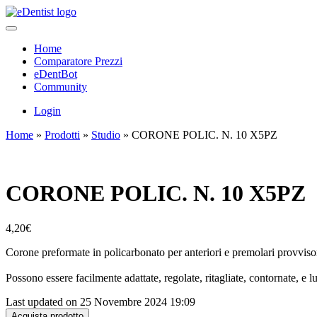
Home
Comparatore Prezzi
eDentBot
Community
Login
Home
»
Prodotti
»
Studio
»
CORONE POLIC. N. 10 X5PZ
CORONE POLIC. N. 10 X5PZ
4,20
€
Corone preformate in policarbonato per anteriori e premolari provvisor
Possono essere facilmente adattate, regolate, ritagliate, contornate, e l
Last updated on 25 Novembre 2024 19:09
Acquista prodotto