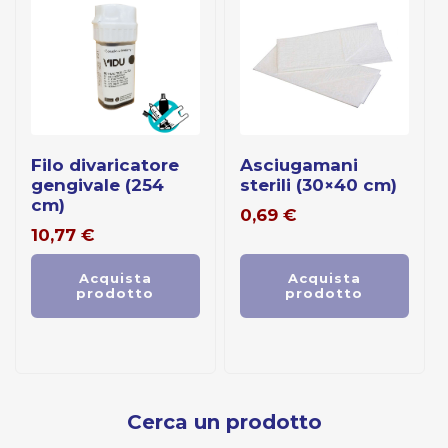
filo divaricatore
asciugamani
gengivale (254
sterili (30×40 cm)
cm)
0,69
€
10,77
€
Acquista
Acquista
prodotto
prodotto
Cerca un prodotto