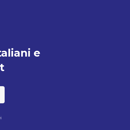
taliani e
t
i