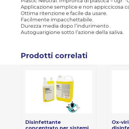
Plastic Neutral. Impronta di plastica = 0gr. 
Applicazione semplice e non appiccicosa 
Ottima ritenzione e facile da usare.
Facilmente impacchettabile.
Durezza media dopo l’indurimento .
Autoguarigione sotto l’azione della saliva.
Prodotti correlati
disinfettante
ox-virin presto al uso:
concentrato per sistemi
disinf