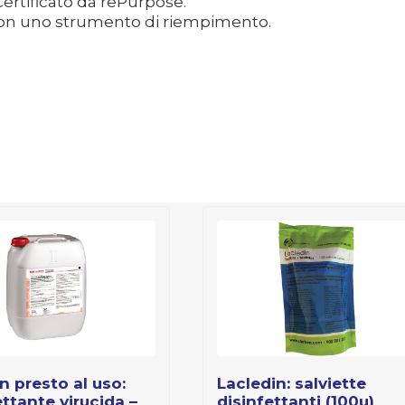
*Certificato da rePurpose.
con uno strumento di riempimento.
lacledin: salviette
ettante virucida –
disinfettanti (100u)