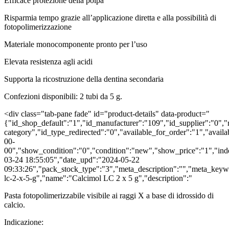
Efficace protezione della polpa
Risparmia tempo grazie all’applicazione diretta e alla possibilità di
fotopolimerizzazione
Materiale monocomponente pronto per l’uso
Elevata resistenza agli acidi
Supporta la ricostruzione della dentina secondaria
Confezioni disponibili: 2 tubi da 5 g.
<div class="tab-pane fade" id="product-details" data-product="
{"id_shop_default":"1","id_manufacturer":"109","id_supplier":"0","r
category","id_type_redirected":"0","available_for_order":"1","avail
00-
00","show_condition":"0","condition":"new","show_price":"1","inde
03-24 18:55:05","date_upd":"2024-05-22
09:33:26","pack_stock_type":"3","meta_description":"","meta_keywor
lc-2-x-5-g","name":"Calcimol LC 2 x 5 g","description":"
Pasta fotopolimerizzabile visibile ai raggi X a base di idrossido di
calcio.
Indicazione: