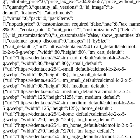
g”,”attribute_price”:0,”price_tax_exc”:204.966667,”price_without_re
[],”quantity”:3,”quantity_all_versions”:3,”id_image”:”it-
default”,”features”:[],”attachments”:
[],”virtual”:0,”pack”:0,”packItems”:
[],”nopackprice”:0,”customization_required”:false,”rate”:8,”tax_na
8% PL”,”ecotax_rate”:0,”unit_price”:””,”customizations”:{“fields”:
[]},”id_customization”:0,”is_customizable”:false,”show_quantities”:fa
[],”customer_group_discount”:0,”images”:[{“bySize”:
{“cart_default”:{“url”:”https://edenta.eu/2541-cart_default/calcimol-
lc-2-x-5-g.webp”,”width”:80,”height”:80},”tm_cart_default”:
{“url”:”https://edenta.eu/2541-tm_cart_default/calcimol-lc-2-x-5-
g.webp”,”width”:80,”height”:80},”small_default”:
{“url”:”https://edenta.eu/2541-small_default/calcimol-lc-2-x-5-
g.webp”,”width”:98,”height”:98},”tm_small_default”:
{“url”:”https://edenta.eu/2541-tm_small_default/calcimol-lc-2-x-5-
g.webp”,”width”:98,”height”:98},”medium_default”:
{“url”:”https://edenta.eu/2541-medium_default/calcimol-lc-2-x-5-
g.webp”,”width”:125,”height”:125},”tm_medium_default”:
{“url”:”https://edenta.eu/2541-tm_medium_default/calcimol-lc-2-x-
5-g.webp”,”width”:125,”height”:125},”home_default”:
{“url”:”https://edenta.eu/2541-home_default/calcimol-lc-2-x-5-
g.webp”,”width”:250,”height”:250},”tm_home_default”:
{“url”:”https://edenta.eu/2541-tm_home_default/calcimol-lc-2-x-5-
g.webp”,”width”:270,”height”:270},”tm_large_default”:
{“url”:”https://edenta.eu/2541-tm_large_default/calcimol-lc-2-x-5-