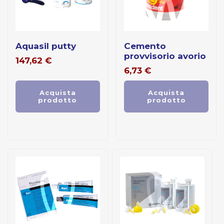
aquasil putty
cemento
provvisorio avorio
147,62
€
6,73
€
Acquista
Acquista
prodotto
prodotto