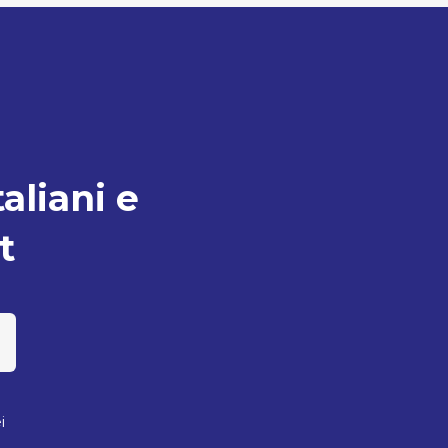
taliani e
t
i