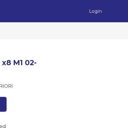
Login
x8 M1 02-
RIORI
zed