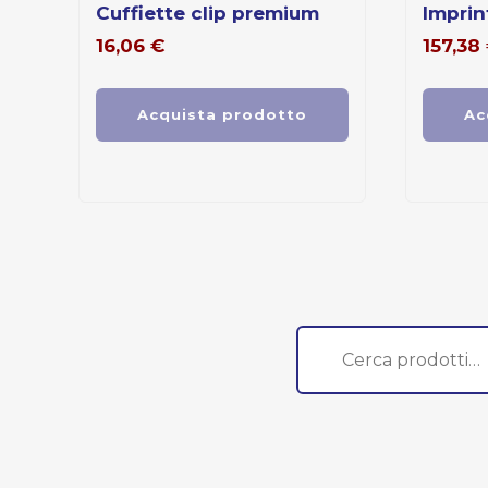
cuffiette clip premium
imprin
16,06
€
157,38
Acquista prodotto
Ac
Cerca: